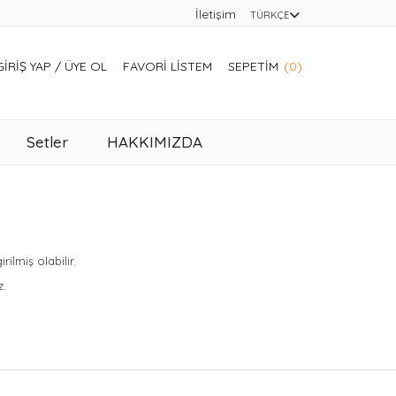
İletişim
TÜRKÇE
GIRIŞ YAP
/
ÜYE OL
FAVORI LISTEM
SEPETIM
(0)
Setler
HAKKIMIZDA
lmiş olabilir.
z.