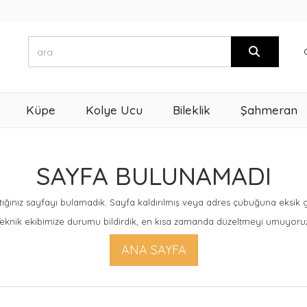
Küpe
Kolye Ucu
Bileklik
Şahmeran
SAYFA BULUNAMADI
ığınız sayfayı bulamadık. Sayfa kaldırılmış veya adres çubuğuna eksik giri
eknik ekibimize durumu bildirdik, en kısa zamanda düzeltmeyi umuyoru
ANA SAYFA