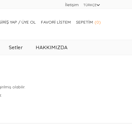
İletişim
TÜRKÇE
GIRIŞ YAP
/
ÜYE OL
FAVORI LISTEM
SEPETIM
(0)
Setler
HAKKIMIZDA
lmiş olabilir.
z.