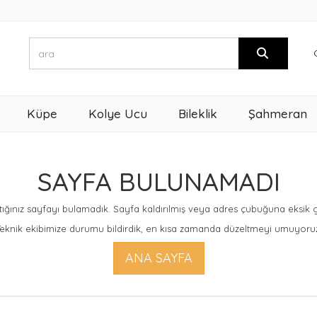
Küpe
Kolye Ucu
Bileklik
Şahmeran
SAYFA BULUNAMADI
ığınız sayfayı bulamadık. Sayfa kaldırılmış veya adres çubuğuna eksik giri
eknik ekibimize durumu bildirdik, en kısa zamanda düzeltmeyi umuyoru
ANA SAYFA