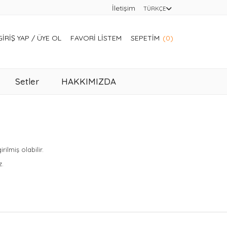
İletişim
TÜRKÇE
GIRIŞ YAP
/
ÜYE OL
FAVORI LISTEM
SEPETIM
(0)
Setler
HAKKIMIZDA
lmiş olabilir.
z.