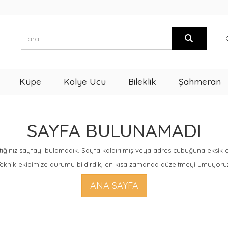
Küpe
Kolye Ucu
Bileklik
Şahmeran
SAYFA BULUNAMADI
ığınız sayfayı bulamadık. Sayfa kaldırılmış veya adres çubuğuna eksik giri
eknik ekibimize durumu bildirdik, en kısa zamanda düzeltmeyi umuyoru
ANA SAYFA