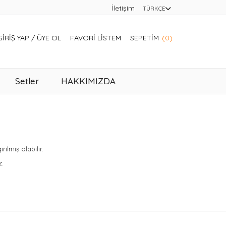
İletişim
TÜRKÇE
GIRIŞ YAP
/
ÜYE OL
FAVORI LISTEM
SEPETIM
(0)
Setler
HAKKIMIZDA
lmiş olabilir.
z.