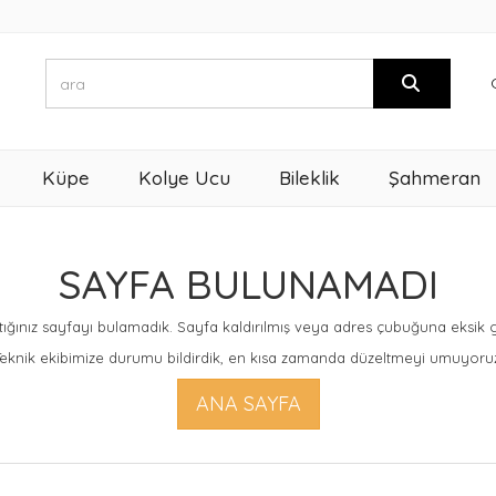
Küpe
Kolye Ucu
Bileklik
Şahmeran
SAYFA BULUNAMADI
ığınız sayfayı bulamadık. Sayfa kaldırılmış veya adres çubuğuna eksik giri
eknik ekibimize durumu bildirdik, en kısa zamanda düzeltmeyi umuyoru
ANA SAYFA